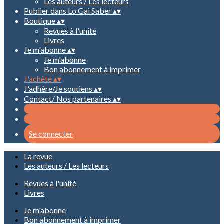
Les auteurs / Les lecteurs
Publier dans Lo Gai Saber
▴
▾
Boutique
▴
▾
Revues à l'unité
Livres
Je m'abonne
▴
▾
Je m'abonne
Bon abonnement à imprimer
J'achète
▴
▾
J'adhère/Je soutiens
▴
▾
Contact/ Nos partenaires
▴
▾
Se connecter
La revue
Les auteurs / Les lecteurs
Revues à l'unité
Livres
Je m'abonne
Bon abonnement à imprimer