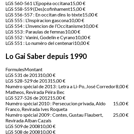
LGS 560-561 L’Epopèa occitana
15,00 €
LGS 558-559 (Des)cofinhament
15,00 €
LGS 556-557 : En occitan dins lo tèxte
15,00 €
LGS 555 : L’Inspiracion gascona
10,00 €
LGS 554 : L’Invencion de l’Occitanisme
10,00 €
LGS 553 : Paraulas de femnas
10,00 €
LGS 552 : Vanini, Godelin e Cyrano
10,00 €
LGS 551 : Lo numèro del centenari
10,00 €
Lo Gai Saber depuis 1990
Formules
Montant
LGS 531 de 2013
10,00 €
LGS 528-529 de 2013
15,00 €
Numéro spécial de 2013 : Letra a Li-Po, José Corredor
8,00 €
Matheos, Revirada Pèira Bec
LGS 527-526 de 2012
15,00 €
Numéro spécial 2010 : Persecucion privada, Aldo
15,00 €
Franco, Revirada Ives Roqueta
Numéro spécial 2009 : Contes, Gustau Flaubert,
25,00 €
Revirada Alban Cazals
LGS 509 de 2008
10,00 €
LGS 508 de 2008
10,00 €