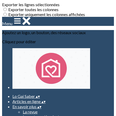
Exporter les lignes sélectionnées
Exporter toutes les colonnes
Exporter uniquement les colonnes affichées
Menu
Ajoutez un logo, un bouton, des réseaux sociaux
Cliquez pour éditer
Lo Gai Saber
▴
▾
Articles en ligne
▴
▾
En savoir plus
▴
▾
La revue