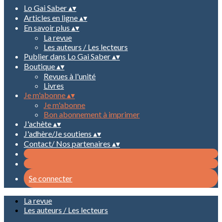
Lo Gai Saber
▴
▾
Articles en ligne
▴
▾
En savoir plus
▴
▾
La revue
Les auteurs / Les lecteurs
Publier dans Lo Gai Saber
▴
▾
Boutique
▴
▾
Revues à l'unité
Livres
Je m'abonne
▴
▾
Je m'abonne
Bon abonnement à imprimer
J'achète
▴
▾
J'adhère/Je soutiens
▴
▾
Contact/ Nos partenaires
▴
▾
Se connecter
La revue
Les auteurs / Les lecteurs