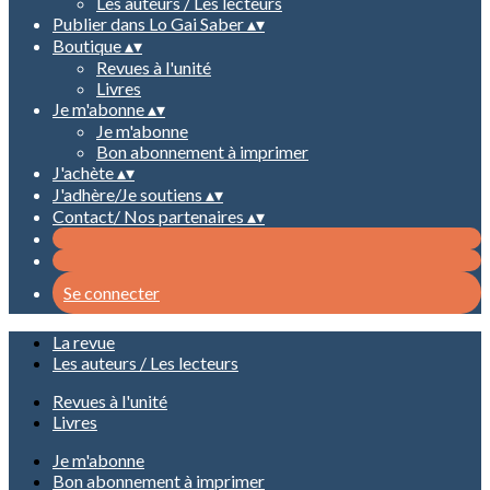
Les auteurs / Les lecteurs
Publier dans Lo Gai Saber
▴
▾
Boutique
▴
▾
Revues à l'unité
Livres
Je m'abonne
▴
▾
Je m'abonne
Bon abonnement à imprimer
J'achète
▴
▾
J'adhère/Je soutiens
▴
▾
Contact/ Nos partenaires
▴
▾
Se connecter
La revue
Les auteurs / Les lecteurs
Revues à l'unité
Livres
Je m'abonne
Bon abonnement à imprimer