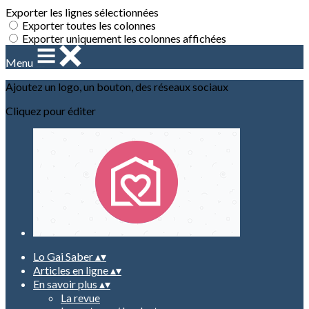
Exporter les lignes sélectionnées
Exporter toutes les colonnes
Exporter uniquement les colonnes affichées
Menu
Ajoutez un logo, un bouton, des réseaux sociaux
Cliquez pour éditer
Lo Gai Saber
▴
▾
Articles en ligne
▴
▾
En savoir plus
▴
▾
La revue