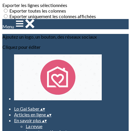
Exporter les lignes sélectionnées
Exporter toutes les colonnes
Exporter uniquement les colonnes affichées
Menu
Ajoutez un logo, un bouton, des réseaux sociaux
Cliquez pour éditer
Lo Gai Saber
▴
▾
Articles en ligne
▴
▾
En savoir plus
▴
▾
La revue