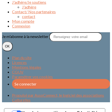
J'adhère/Je soutiens
J'adhère
Contact/ Nos partenaires
contact
Mon compte
Connexion
Je m'abonne à la newsletter
OK
Plan du site
Licences
Mentions légales
CGUV
Paramétrer vos cookies
Se connecter
Propulsé par AssoConnect, le logiciel des associations
Culturelles