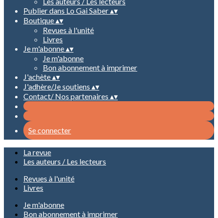
Les auteurs / Les lecteurs
Publier dans Lo Gai Saber
▴
▾
Boutique
▴
▾
Revues à l'unité
Livres
Je m'abonne
▴
▾
Je m'abonne
Bon abonnement à imprimer
J'achète
▴
▾
J'adhère/Je soutiens
▴
▾
Contact/ Nos partenaires
▴
▾
Se connecter
La revue
Les auteurs / Les lecteurs
Revues à l'unité
Livres
Je m'abonne
Bon abonnement à imprimer